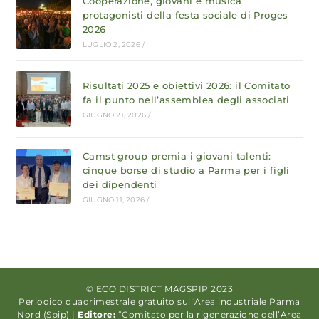
Cooperazione, giovani e musica
protagonisti della festa sociale di Proges
2026
LUGLIO 2, 2026
/
Risultati 2025 e obiettivi 2026: il Comitato
fa il punto nell’assemblea degli associati
GIUGNO 21, 2026
/
Camst group premia i giovani talenti:
cinque borse di studio a Parma per i figli
dei dipendenti
GIUGNO 11, 2026
/
© ECO DISTRICT MAGSPIP 2023
Periodico quadrimestrale gratuito sull'Area industriale Parma
Nord (Spip) |
Editore:
“Comitato per la rigenerazione dell’Area